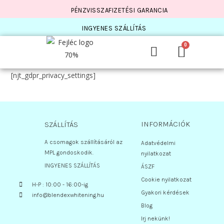
PÉNZVISSZAFIZETÉSI GARANCIA
INGYENES SZÁLLÍTÁS
[njt_gdpr_privacy_settings]
INFORMÁCIÓK
SZÁLLÍTÁS
A csomagok szállításáról az
Adatvédelmi
MPL gondoskodik.
nyilatkozat
INGYENES SZÁLLÍTÁS
ÁSZF
Cookie nyilatkozat
H-P : 10:00 - 16:00-ig
Gyakori kérdések
info@blendexwhitening.hu
Blog
Irj nekünk!